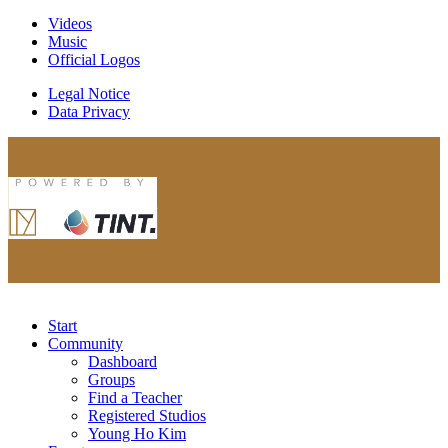
Videos
Music
Official Logos
Legal Notice
Data Privacy
Start
Community
Dashboard
Groups
Find a Teacher
Registered Studios
Young Ho Kim