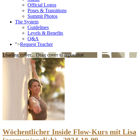
Official Logos
Poses & Transitions
Summit Photos
The System
Guidelines
Levels & Benefits
Q&A
">
Request Teacher
Loading cover...
Drag cover to reposition
Wöchentlicher Inside Flow-Kurs mit Lisa