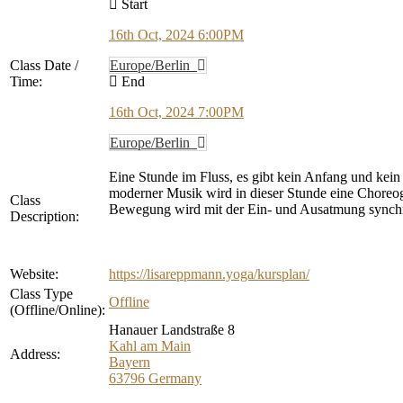
Start
16th Oct, 2024 6:00PM
Class Date /
Europe/Berlin
Time:
End
16th Oct, 2024 7:00PM
Europe/Berlin
Eine Stunde im Fluss, es gibt kein Anfang und kei
moderner Musik wird in dieser Stunde eine Choreo
Class
Bewegung wird mit der Ein- und Ausatmung synchroni
Description:
Website:
https://lisareppmann.yoga/kursplan/
Class Type
Offline
(Offline/Online):
Hanauer Landstraße 8
Kahl am Main
Address:
Bayern
63796
Germany