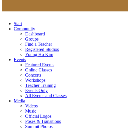
Start
Community
Dashboard
Groups
Find a Teacher
Registered Studios
Young Ho Kim
Events
Featured Events
Online Classes
Concerts
Workshops
Teacher Training
Events Only
All Events and Classes
Media
Videos
Music
Official Logos
Poses & Transitions
Summit Photos