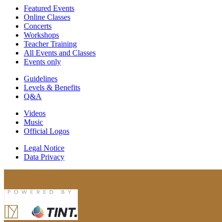
Featured Events
Online Classes
Concerts
Workshops
Teacher Training
All Events and Classes
Events only
Guidelines
Levels & Benefits
Q&A
Videos
Music
Official Logos
Legal Notice
Data Privacy