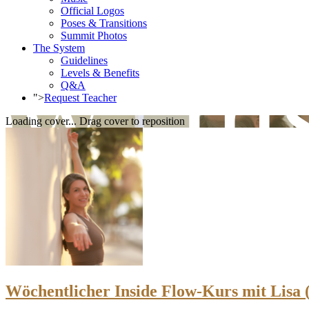
Official Logos
Poses & Transitions
Summit Photos
The System
Guidelines
Levels & Benefits
Q&A
">
Request Teacher
Loading cover...
Drag cover to reposition
Wöchentlicher Inside Flow-Kurs mit Lisa (