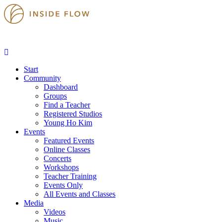
Start
Community
Dashboard
Groups
Find a Teacher
Registered Studios
Young Ho Kim
Events
Featured Events
Online Classes
Concerts
Workshops
Teacher Training
Events Only
All Events and Classes
Media
Videos
Music