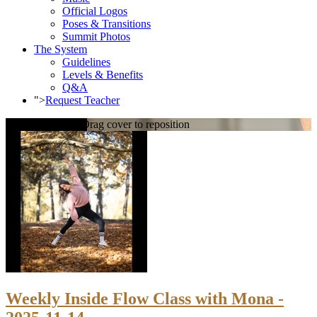
Official Logos
Poses & Transitions
Summit Photos
The System
Guidelines
Levels & Benefits
Q&A
">
Request Teacher
Loading cover...
Drag cover to reposition
Weekly Inside Flow Class with Mona -