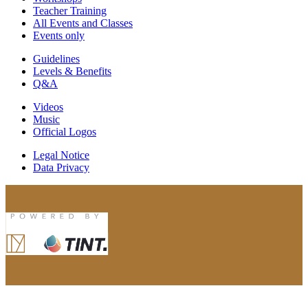
Teacher Training
All Events and Classes
Events only
Guidelines
Levels & Benefits
Q&A
Videos
Music
Official Logos
Legal Notice
Data Privacy