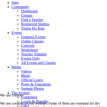
Start
Community
Dashboard
Groups
Find a Teacher
Registered Studios
Young Ho Kim
Events
Featured Events
Online Classes
Concerts
Workshops
Teacher Training
Events Only
All Events and Classes
Media
Videos
Music
Official Logos
Poses & Transitions
Summit Photos
The System
We use cookies
Guidelines
Levels & Benefits
We use cookies on our website. Some of them are essential for the
Q&A