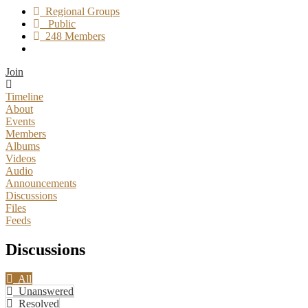
Regional Groups
Public
248 Members
Join
Timeline
About
Events
Members
Albums
Videos
Audio
Announcements
Discussions
Files
Feeds
Discussions
All
Unanswered
Resolved