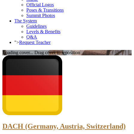
Official Logos
Poses & Transitions
Summit Photos
The System
Guidelines
Levels & Benefits
Q&A
">
Request Teacher
Loading cover...
Drag cover to reposition
DACH (Germany, Austria, Switzerland)