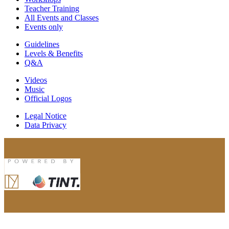
Teacher Training
All Events and Classes
Events only
Guidelines
Levels & Benefits
Q&A
Videos
Music
Official Logos
Legal Notice
Data Privacy